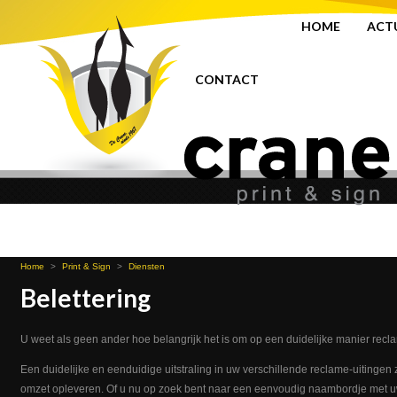
HOME
ACT
CONTACT
Home
>
Print & Sign
>
Diensten
Belettering
U weet als geen ander hoe belangrijk het is om op een duidelijke manier recl
Een duidelijke en eenduidige uitstraling in uw verschillende reclame-uitingen
omzet opleveren. Of u nu op zoek bent naar een eenvoudig naambordje met uw