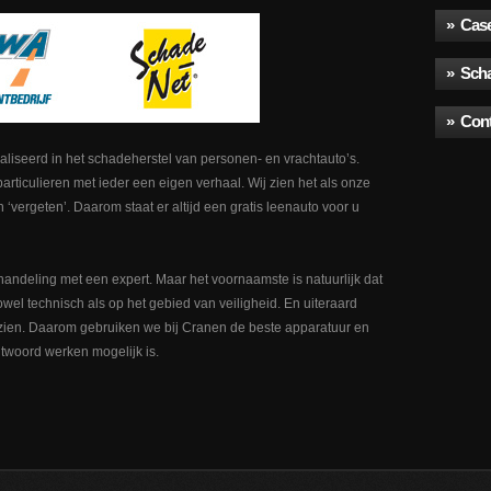
» Cas
» Sch
» Cont
liseerd in het schadeherstel van personen- en vrachtauto’s.
articulieren met ieder een eigen verhaal. Wij zien het als onze
 ‘vergeten’. Daarom staat er altijd een gratis leenauto voor u
andeling met een expert. Maar het voornaamste is natuurlijk dat
owel technisch als op het gebied van veiligheid. En uiteraard
 zien. Daarom gebruiken we bij Cranen de beste apparatuur en
ntwoord werken mogelijk is.