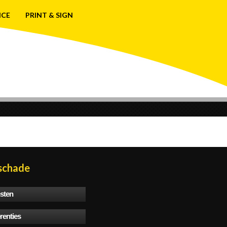
ICE
PRINT & SIGN
schade
sten
renties