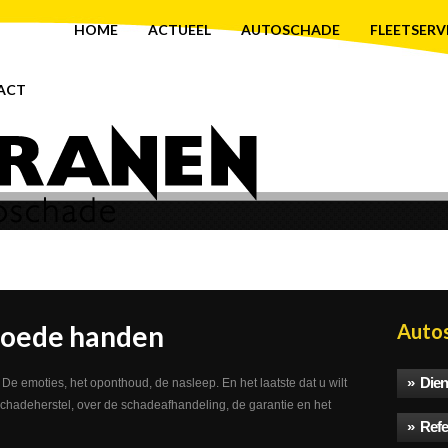
HOME
ACTUEEL
AUTOSCHADE
FLEETSERV
ACT
goede handen
Auto
» Dien
e emoties, het oponthoud, de nasleep. En het laatste dat u wilt
schadeherstel, over de schadeafhandeling, de garantie en het
» Refe