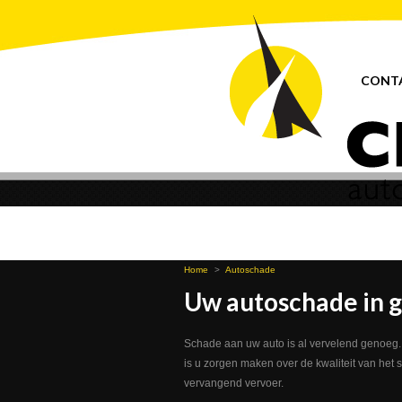
CONT
Home
>
Autoschade
Uw autoschade in 
Schade aan uw auto is al vervelend genoeg. D
is u zorgen maken over de kwaliteit van het 
vervangend vervoer.