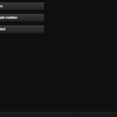
es
ade melden
act