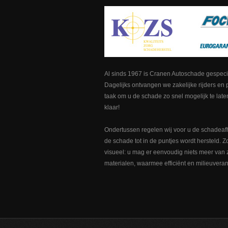
Al sinds 1967 is Cranen Autoschade gespecia
Dagelijks ontvangen we zakelijke rijders en p
taak om u de schade zo snel mogelijk te laten
klaar!
Ondertussen regelen wij voor u de schadeafh
de schade tot in de puntjes wordt hersteld. Z
visueel: u mag er eenvoudig niets meer van
materialen, waarmee efficiënt en milieuvera