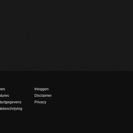
uws
Inloggen
tures
Disclaimer
tactgegevens
Privacy
ebeschrijving