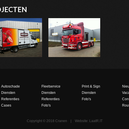
OJECTEN
Autoschade
Fleetservice
Print & Sign
Nie
Diensten
Diensten
Diensten
Vaca
Referenties
Referenties
Foto's
Con
Cases
Foto's
Rout
Copyright © 2018 Cranen
|
Website:
LaatR.IT