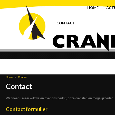
HOME
ACT
CONTACT
Home
>
Contact
Contact
Wanneer u meer wilt weten over ons bedrijf, onze diensten en mogelijkheden
Contactformulier