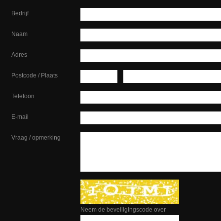
Bedrijf
Naam
Adres
Postcode / Plaats
Telefoon
E-mail
Vraag / opmerking
Neem de beveiligingscode over